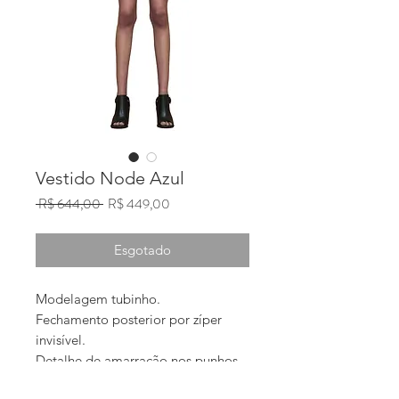
Vestido Node Azul
Preço
Preço
 R$ 644,00 
R$ 449,00
normal
promocional
Esgotado
Modelagem tubinho.
Fechamento posterior por zíper 
invisível.
Detalhe de amarração nos punhos.