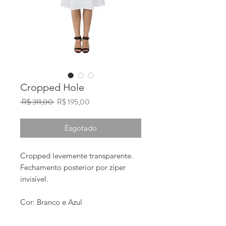
Cropped Hole
Preço
Preço
 R$ 311,00 
R$ 195,00
normal
promocional
Esgotado
Cropped levemente transparente. 
Fechamento posterior por zíper 
invisível.
Cor: Branco e Azul
*acessório não incluso