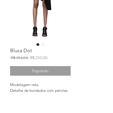
Blusa Dot
Preço
Preço
 R$ 253,00 
R$ 220,00
normal
promocional
Esgotado
Modelagem reta.
Detalhe de bordados com pérolas.
Composição